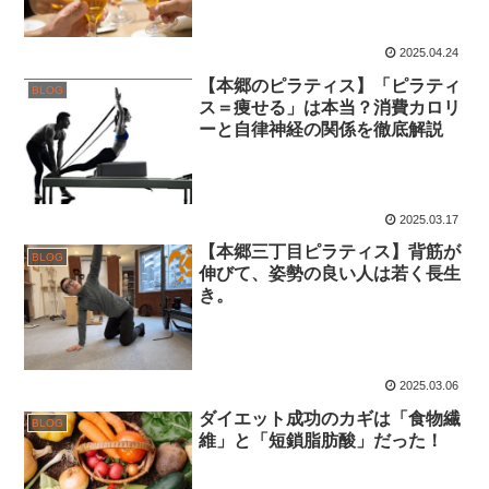
2025.04.24
【本郷のピラティス】「ピラティ
BLOG
ス＝痩せる」は本当？消費カロリ
ーと自律神経の関係を徹底解説
2025.03.17
【本郷三丁目ピラティス】背筋が
BLOG
伸びて、姿勢の良い人は若く長生
き。
2025.03.06
ダイエット成功のカギは「食物繊
BLOG
維」と「短鎖脂肪酸」だった！