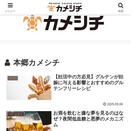
メニュー
検索
本郷カメシチ
【妊活中の方必見】グルテンが妊
BLOG
娠に与える影響とおすすめのグル
テンフリーレシピ
2025.05.06
お酒を飲むと嫌な夢を見るのはな
分子栄養学
ぜ？夜間低血糖と悪夢のメカニズ
ム