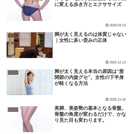
に変える歩き方とエクササイズ
2026.04.13
脚が太く見えるのは体質じゃない
BLOG
｜女性に多い歪みの正体
2025.12.13
脚が太く見える本当の原因は“股
BLOG
関節の内旋グセ”。女性の下半身
が軽くなる方法
2025.11.16
美脚、美姿勢の基本となる骨盤。
BLOG
骨盤の角度が変わるだけで、かな
り見た目も変わります。