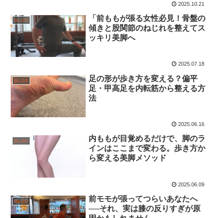
2025.10.21
「前ももが張る女性必見！骨盤の
BLOG
傾きと股関節のねじれを整えてス
ッキリ美脚へ
2025.07.18
足の形が歩き方を変える？偏平
BLOG
足・甲高足を内転筋から整える方
法
2025.06.16
内ももが目覚めるだけで、脚のラ
BLOG
インはここまで変わる。歩き方か
ら変える美脚メソッド
2025.06.09
前モモが張ってつらいあなたへ
BLOG
──それ、実は膝の反りすぎが原