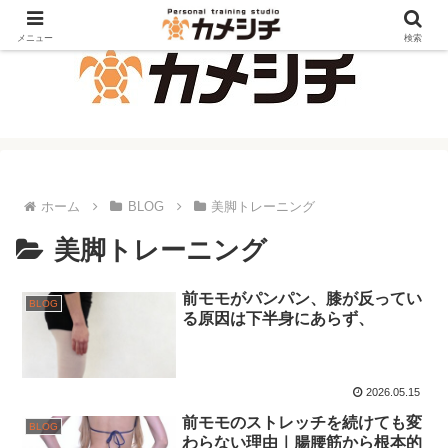
メニュー
検索
ホーム
BLOG
美脚トレーニング
美脚トレーニング
前モモがパンパン、膝が反ってい
BLOG
る原因は下半身にあらず、
2026.05.15
前モモのストレッチを続けても変
BLOG
わらない理由｜腸腰筋から根本的