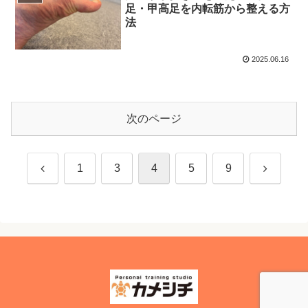
足・甲高足を内転筋から整える方
法
2025.06.16
次のページ
前
次
1
3
4
5
9
へ
へ