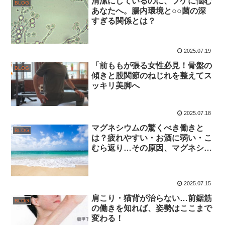
清潔にしているのに、フケに悩む
BLOG
あなたへ。腸内環境と○○菌の深
すぎる関係とは？
2025.07.19
「前ももが張る女性必見！骨盤の
BLOG
傾きと股関節のねじれを整えてス
ッキリ美脚へ
2025.07.18
マグネシウムの驚くべき働きと
BLOG
は？疲れやすい・お酒に弱い・こ
むら返り…その原因、マグネシウ
ム不足かも？
2025.07.15
肩こり・猫背が治らない…前鋸筋
BLOG
の働きを知れば、姿勢はここまで
変わる！