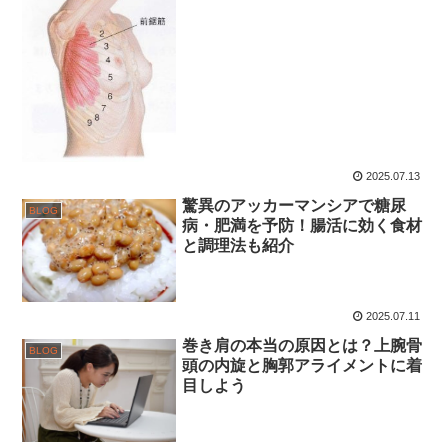
2025.07.13
驚異のアッカーマンシアで糖尿
BLOG
病・肥満を予防！腸活に効く食材
と調理法も紹介
2025.07.11
巻き肩の本当の原因とは？上腕骨
BLOG
頭の内旋と胸郭アライメントに着
目しよう