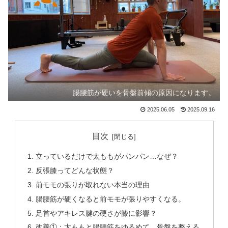
腸腰筋が硬いを骨盤前傾の原因になります。
2025.06.05
2025.09.16
目次
立っているだけで太ももがパンパン…なぜ？
反張膝ってどんな状態？
前モモの張りが取れない本当の理由
腸腰筋が硬くなると前モモが張りやすくなる。
足首やアキレス腱の硬さが膝に影響？
改善①：太ももと腸腰筋をゆるめて、骨盤を整える