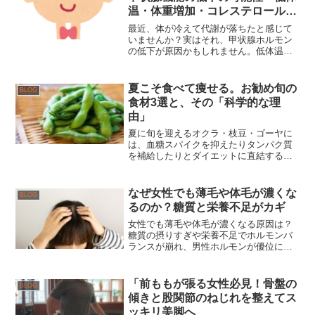
温・体重増加・コレステロールの
意外な関係
最近、体が冷えて代謝が落ちたと感じて
いませんか？実はそれ、甲状腺ホルモン
の低下が原因かもしれません。低体温・
体重増加・疲労感・コレステロールの関
係を女性の体の仕組みから分かりやすく
解説します。
夏こそ食べて痩せる。お勧め旬の
BLOG
食材3選と、その「科学的な理
由」
夏に旬を迎えるオクラ・枝豆・ゴーヤに
は、血糖スパイクを抑えたりタンパク質
を補給したりとダイエットに直結する栄
養成分があります。管理栄養士がエビデ
ンスをもとに、効果的な食べ方まで丁寧
に解説。
なぜ女性でも薄毛や体毛が濃くな
BLOG
るのか？糖質と栄養不足がカギ
女性でも薄毛や体毛が濃くなる原因は？
糖質の摂りすぎや栄養不足でホルモンバ
ランスが崩れ、男性ホルモンが優位に。
食事と生活習慣で整える方法を解説しま
す。
「前ももが張る女性必見！骨盤の
BLOG
傾きと股関節のねじれを整えてス
ッキリ美脚へ