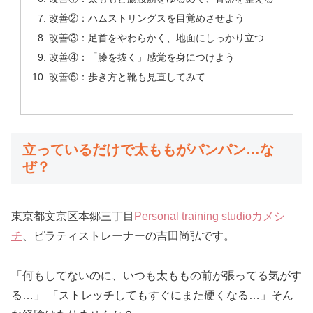
改善②：ハムストリングスを目覚めさせよう
改善③：足首をやわらかく、地面にしっかり立つ
改善④：「膝を抜く」感覚を身につけよう
改善⑤：歩き方と靴も見直してみて
立っているだけで太ももがパンパン…な
ぜ？
東京都文京区本郷三丁目
Personal training studioカメシ
チ
、ピラティストレーナーの吉田尚弘です。
「何もしてないのに、いつも太ももの前が張ってる気がす
る…」 「ストレッチしてもすぐにまた硬くなる…」そん