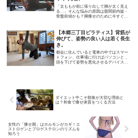
「太ももが前に張り出して脚が太く見え
る…」そんな悩みの原因は股関節内旋・
骨盤前傾かも？脚痩せのために今すぐ試
したい外旋エクササイズを紹介。
【本郷三丁目ピラティス】背筋が
BLOG
伸びて、姿勢の良い人は若く長生
き。
都会に住んでいると電車の中ではスマー
トフォン、仕事場に行けばパソコンと 、
頭を下げて姿勢を悪化させるデバイスに
囲まれて生活しています。それを放置し
ておくと、背中が丸まりストレートネッ
クになり、気が付けば頭が垂れ下がった
ご老人になっている。
ダイエット中こそ朝食が大切な理由と
は？和食で痩せ体質をつくる方法
女性の「痩せ期」はホルモンがカギ！エ
ストロゲンとプロゲステロンのリズムを
知ろう