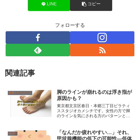
LINE
コピー
フォローする
関連記事
脚のラインが崩れるのは浮き指が
美脚トレーニング
原因かも？
東京都文京区春日・本郷三丁目ピラティ
ススタジオカメシチです。女性の方で脚
のラインを気にされる方のパターンとし
て、太ももが太い、脚全体のバランスが
悪い、そしてふくらはぎは太いなど色々
な悩みをお持ちになっています。
「なんだか疲れやすい…」それ、
BLOG
甲状腺機能の低下の可能性―低体