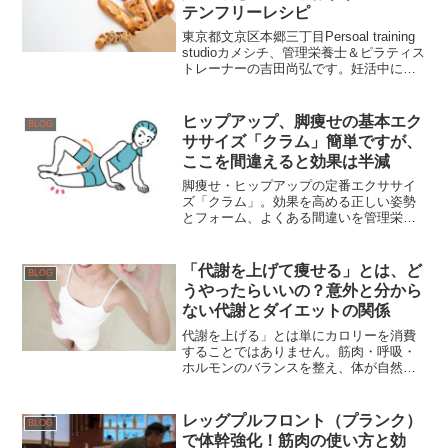
テンフリーレシピ
東京都文京区本郷三丁目Persoal training
studioカメシチ、管理栄養士＆ピラティス
トレーナーの吉田尚弘です。妊活中に
「何を食べるか」はとても大切なテーマ
です。中でも最近注目されているのが
「グルテンフリー」。パンやパスタな
ヒップアップ、脚痩せの基本エク
BLOG
ど...
ササイズ「クラム」簡単ですが、
ここを間違えると効果は半減
脚痩せ・ヒップアップの定番エクササイ
ズ「クラム」。効果を高める正しい姿勢
とフォーム、よくある間違いを管理栄養
士＆ピラティストレーナーが徹底解説。
文京区本郷三丁目のパーソナルジム・カ
メシチ。
「代謝を上げて痩せる」とは、ど
BLOG
うやったらいいの？意外と分から
ない代謝とダイエットの関係
代謝を上げる」とは単にカロリーを消費
することではありません。筋肉・呼吸・
ホルモンのバランスを整え、体が自然に
燃える状態をつくること。文京区本郷三
丁目のPersonal training studioカメシチ
が、健康的に痩せるための“代謝アップの
レッグプルフロント（プランク）
BLOG
本質”を解説します。
で体幹強化！筋肉の使い方と効