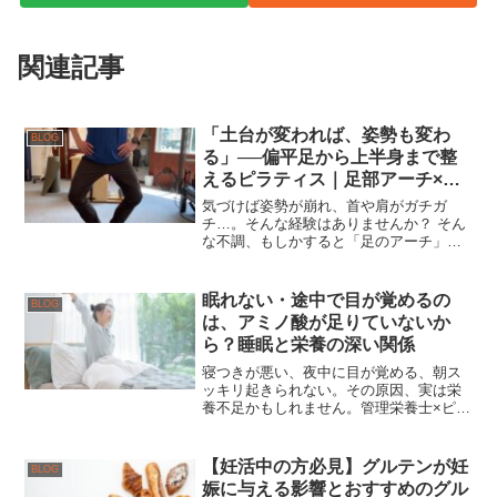
関連記事
「土台が変われば、姿勢も変わ
BLOG
る」──偏平足から上半身まで整
えるピラティス｜足部アーチ×全
身連動アプローチ
気づけば姿勢が崩れ、首や肩がガチガ
チ…。そんな経験はありませんか？ そん
な不調、もしかすると「足のアーチ」が
関係しているかもしれません。 私たちは
普段あまり意識しませんが、足は全身を
支える“土台”です。
眠れない・途中で目が覚めるの
BLOG
は、アミノ酸が足りていないか
ら？睡眠と栄養の深い関係
寝つきが悪い、夜中に目が覚める、朝ス
ッキリ起きられない。その原因、実は栄
養不足かもしれません。管理栄養士×ピラ
ティストレーナーが、グリシン・
GABA・トリプトファンなど睡眠に関わ
るアミノ酸をわかりやすく解説します。
【妊活中の方必見】グルテンが妊
BLOG
娠に与える影響とおすすめのグル