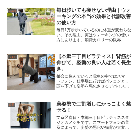
を解説します。
毎日歩いても痩せない理由｜ウォ
BLOG
ーキングの本当の効果と代謝改善
の使い方
毎日1万歩歩いているのに体重が変わらな
い」その理由、実はウォーキングの使い
方にあります。消費カロリーの限界、
EPOC（運動後代謝）の真実、インスリ
ン感受性とGLUT4の仕組みまで、管理栄
養士が論文をもとにわかりやすく解説し
【本郷三丁目ピラティス】背筋が
BLOG
ます。
伸びて、姿勢の良い人は若く長生
き。
都会に住んでいると電車の中ではスマー
トフォン、仕事場に行けばパソコンと 、
頭を下げて姿勢を悪化させるデバイスに
囲まれて生活しています。それを放置し
ておくと、背中が丸まりストレートネッ
クになり、気が付けば頭が垂れ下がった
美姿勢で二割増しにかっこよく魅
姿勢
ご老人になっている。
せる！
文京区春日・本郷三丁目ピラティススタ
ジオカメシチです。スマートフォンの普
及によって、姿勢の悪化や猫背が大変問
題になっています。会社勤めの方の殆ど
は猫背であると言っても過言ではないで