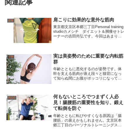
関連記事
肩こりに効果的な意外な筋肉
姿勢
東京都文京区本郷三丁目Personal training
studioカメシチ ダイエット＆脚痩せトレ
ーナーの吉田尚弘です。今回はあまり取
り上げることのない肩甲骨周りの筋肉に
ついて書いてみたいと思います。肩甲骨
といえば肩こり！肩甲骨周りには...
実は美姿勢のために重要な内転筋
姿勢
群
年齢とともに悪化するのが姿勢です。体
幹を支える筋肉が衰え段々と猫背になっ
て知らぬ間にお腹がポッコリになってい
る。そんな経験はありませんか？正し
く、美しい姿勢を維持するために体幹を
鍛えることが大切になってきます
何もないところでつまずく人必
BLOG
見！腸腰筋の重要性を知り、鍛え
て転倒を防ぐ
年齢とともに転びやすくなる原因は「腸
腰筋」の衰えかもしれません。文京区本
郷三丁目のパーソナルトレーニングスタ
ジオカメシチが、腸腰筋の役割と鍛え方