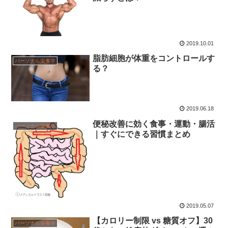
2019.10.01
脂肪細胞が体重をコントロールす
パーソナル栄養学
る？
2019.06.18
便秘改善に効く食事・運動・腸活
パーソナル栄養学
｜すぐにできる習慣まとめ
2019.05.07
【カロリー制限 vs 糖質オフ】30
パーソナル栄養学